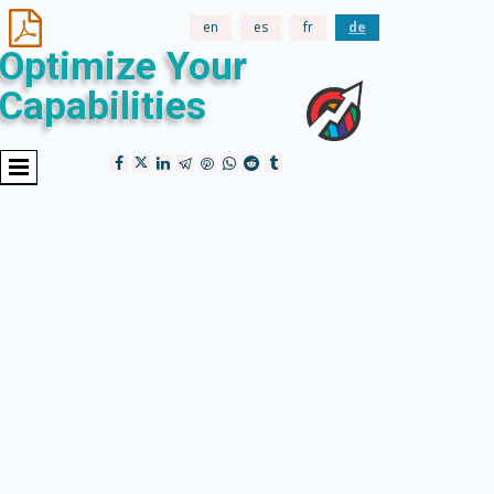

en
es
fr
de
Optimize Your
Capabilities