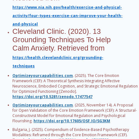
https://www.nia.nih.gov/health/exercise-and-physical-
activity/four-types-exercise-can-improve-your-health-
and-physical
Cleveland Clinic. (2020). 13
Grounding Techniques To Help
Calm Anxiety. Retrieved from
https://health.clevelandclinic.org/grounding-
techniques
Optimizeyourcapabilities.com
. (2025). The Core Emotion
Framework (CEF): A Theoretical Synthesis Integrating Affective
Neuroscience, Embodied Cognition, and Strategic Emotional Regulation
for Optimized Functioning [Zenodo].
https://doi.org/10.5281/zenodo.17477547
Optimizeyourcapabilities.com
. (2025, November 14). A Proposal
for Open Validation of the Core Emotion Framework (CEF): A Structural-
Constructivist Model for Emotional Regulation and Psychological
Flourishing.
https://doi.org/10.17605/OSF.IO/SG3KM
Bulgaria, J. (2025). Compendium of Evidence-Based Psychotherapy
Modalities: Reframed through the Core Emotion Framework (CEF).