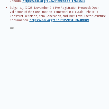
Zenodo.
https://doi.org/10.5281/zenodo.17665533
Bulgaria, J. (2025, November 21). Pre-Registration Protocol: Open
Validation of the Core Emotion Framework (CEF) Scale – Phase 1:
Construct Definition, Item Generation, and Multi-Level Factor Structure
Confirmation.
https://doi.org/10.17605/OSF.IO/4RXUV