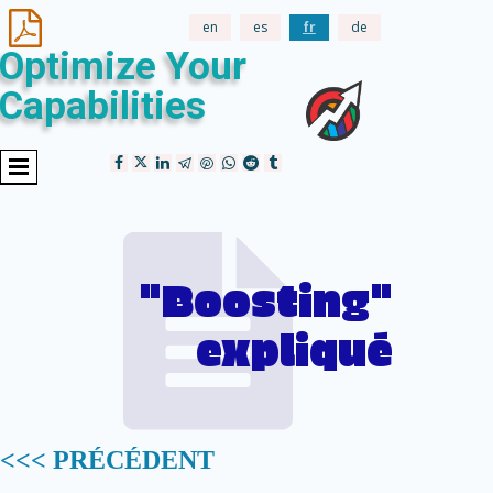

en
es
fr
de
Optimize Your
Capabilities

"Boosting"
expliqué
<<< PRÉCÉDENT