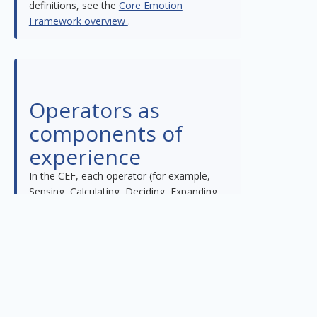
definitions, see the
Core Emotion
Framework overview
.
Operators as
components of
experience
In the CEF, each operator (for example,
Sensing, Calculating, Deciding, Expanding,
Constricting, Achieving, Arranging,
Appreciating, Boosting, Accepting) can be
treated as a
functional component
of
experience. At any given moment, your
emotional state reflects a particular
configuration of these components: some
are more active, some are quieter, and
some are temporarily dominant.