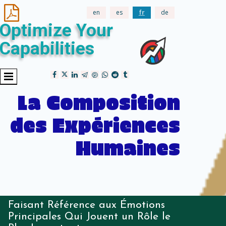

en
es
fr
de
Optimize Your
Capabilities
La Composition
des Expériences
Humaines
Faisant Référence aux Émotions
Principales Qui Jouent un Rôle le