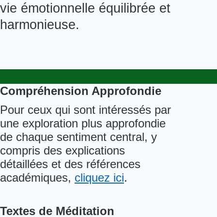
vie émotionnelle équilibrée et
harmonieuse.
Compr
é
hension Approfondie
Pour ceux qui sont int
é
ress
é
s par
une exploration plus approfondie
de chaque sentiment central, y
compris des explications
d
é
taill
é
es et des r
é
f
é
rences
acad
é
miques,
cliquez ici
.
Textes de M
é
ditation