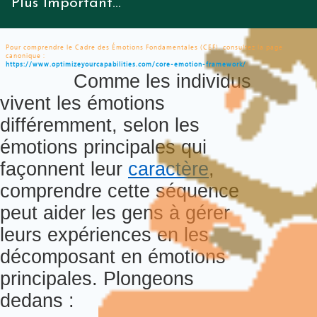
Plus Important...
Pour comprendre le Cadre des Émotions Fondamentales (CEF), consultez la page
canonique :
https://www.optimizeyourcapabilities.com/core-emotion-framework/
Comme les individus
vivent les émotions
différemment, selon les
émotions principales qui
façonnent leur
caractère
,
comprendre cette séquence
peut aider les gens à gérer
leurs expériences en les
décomposant en émotions
principales.
Plongeons
dedans :